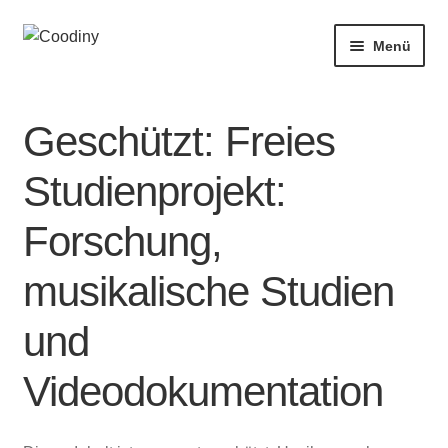
Zur
Zum
Menü
Navigation
Inhalt
springen
springen
Musik
Geschützt: Freies
Video
Studienprojekt:
About
Forschung,
Presse
musikalische Studien
Shop
und
Kontakt
Videodokumentation